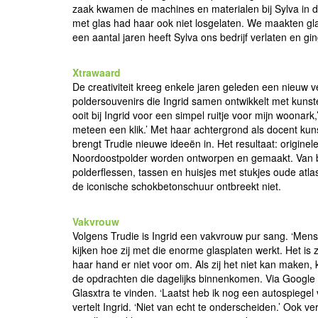
zaak kwamen de machines en materialen bij Sylva in d
met glas had haar ook niet losgelaten. We maakten gl
een aantal jaren heeft Sylva ons bedrijf verlaten en ging
Xtrawaard
De creativiteit kreeg enkele jaren geleden een nieuw v
poldersouvenirs die Ingrid samen ontwikkelt met kuns
ooit bij Ingrid voor een simpel ruitje voor mijn woonark
meteen een klik.’ Met haar achtergrond als docent kun
brengt Trudie nieuwe ideeën in. Het resultaat: originel
Noordoostpolder worden ontworpen en gemaakt. Van be
polderflessen, tassen en huisjes met stukjes oude atla
de iconische schokbetonschuur ontbreekt niet.
Vakvrouw
Volgens Trudie is Ingrid een vakvrouw pur sang. ‘Men
kijken hoe zij met die enorme glasplaten werkt. Het is 
haar hand er niet voor om. Als zij het niet kan maken, k
de opdrachten die dagelijks binnenkomen. Via Google w
Glasxtra te vinden. ‘Laatst heb ik nog een autospiegel
vertelt Ingrid. ‘Niet van echt te onderscheiden.’ Ook v