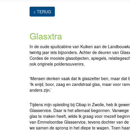
< TERUG
Glasxtra
In de oude spuitcabine van Kuiken aan de Landbouwk
twintig jaar iets bijzonders. Achter de deuren van Glas
Cordes de mooiste glasobjecten, spiegels, relatiegesc
ook originele poldersouvenirs.
‘Mensen denken vaak dat ik glaszetter ben, maar dat ben
‘Ik snijd, boor, zaag en zandstraal glas, maar voor ra
anders zijn.’
Tijdens mijn opleiding bij Cibap in Zwolle, heb ik gew
Glasservice. Daar is het allemaal begonnen. Vanwege 
glas te maken heeft, wilde ik graag voor mezelf begin
van Emmeloordse Glasservice, tevens dochter van de e
we samen de sprong in het diepe te wagen. Toen haa