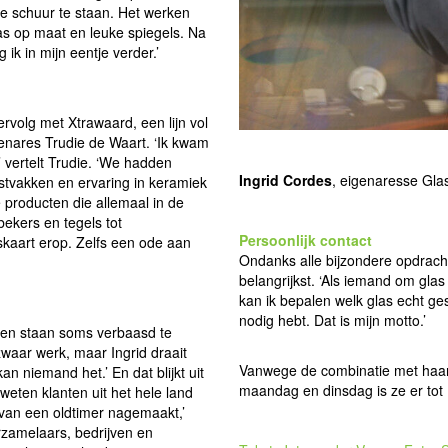
e schuur te staan. Het werken
as op maat en leuke spiegels. Na
 ik in mijn eentje verder.’
ervolg met Xtrawaard, een lijn vol
tenares Trudie de Waart. ‘Ik kwam
,’ vertelt Trudie. ‘We hadden
Ingrid Cordes
, eigenaresse Gla
stvakken en ervaring in keramiek
e producten die allemaal in de
kers en tegels tot
Persoonlijk contact
skaart erop. Zelfs een ode aan
Ondanks alle bijzondere opdrachte
belangrijkst. ‘Als iemand om glas
kan ik bepalen welk glas echt gesch
nodig hebt. Dat is mijn motto.’
sen staan soms verbaasd te
zwaar werk, maar Ingrid draait
Vanwege de combinatie met haar 
an niemand het.’ En dat blijkt uit
maandag en dinsdag is ze er tot 
eten klanten uit het hele land
 van een oldtimer nagemaakt,’
erzamelaars, bedrijven en