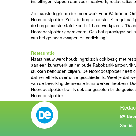
instellingen kloppen aan voor maatwerk, restauraties 
Zo maakte Ingrid onder meer werk voor Waterman On
Noordoostpolder. Zelfs de burgemeester zit regelmatig
de burgemeesterstafel komt uit haar werkplaats. ‘Daar
Noordoostpolder gegraveerd. Ook het spreekgestoelte 
van het gemeentewapen en verlichting.’
Restauratie
Naast nieuw werk houdt Ingrid zich ook bezig met rest
aan een kunstwerk uit het oude Rabobankkantoor. ‘Ik vi
stukken behouden blijven. De Noordoostpolder heeft o
dat vertelt iets over onze geschiedenis. Weet je dat w
van de bevolking de meeste kunstwerken hebben? Door
Noordoostpolder ben ik ook aangesloten bij de gebie
Noordoostpolder.’
Redac
BV Noo
Sherida