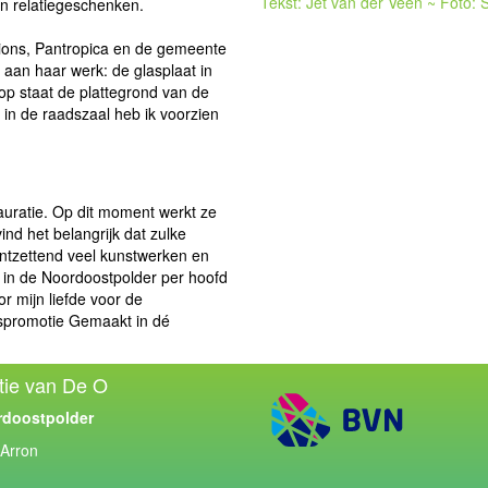
Tekst: Jet van der Veen ~ Foto: 
en relatiegeschenken.
ions, Pantropica en de gemeente
 aan haar werk: de glasplaat in
op staat de plattegrond van de
in de raadszaal heb ik voorzien
auratie. Op dit moment werkt ze
nd het belangrijk dat zulke
ntzettend veel kunstwerken en
e in de Noordoostpolder per hoofd
 mijn liefde voor de
dspromotie Gemaakt in dé
tie van De O
rdoostpolder
 Arron