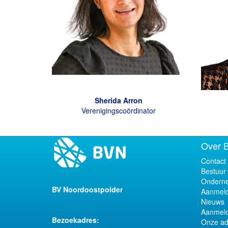
Sherida Arron
Verenigingscoördinator
Over 
Contact
Bestuur
Onderne
BV Noordoostpolder
Aanmeld
Nieuws
Aanmeld
Bezoekadres:
Onze ad