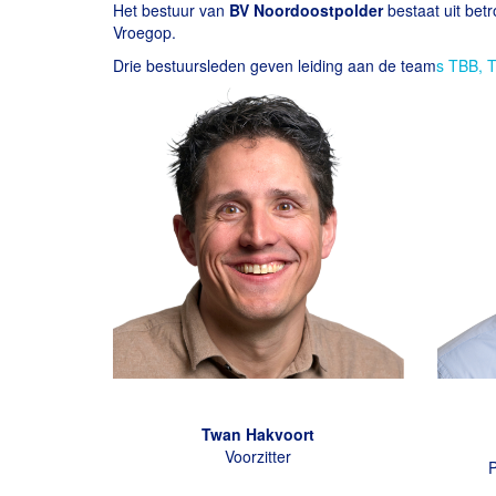
Het bestuur van
BV Noordoostpolder
bestaat uit bet
Vroegop.
Drie bestuursleden geven leiding aan de
team
s TBB, 
Twan Hakvoort
Voorzitter
P