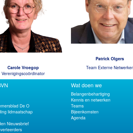
Patrick Olgers
Carole Vroegop
Team Externe Netwerke
Verenigingscoördinator
BVN
Wat doen we
Belangenbehartiging
Kennis en netwerken
mersblad De O
Teams
ing lidmaatschap
Bijeenkomsten
Agenda
en Nieuwsbrief
verteerders