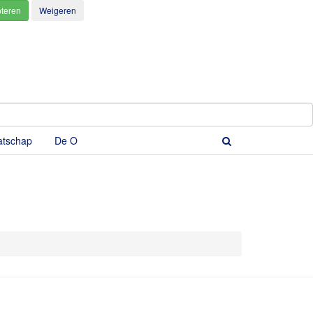
atschap
De O