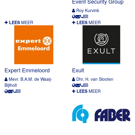
Event Security Group
Roy Kurvink
LEES
MEER
LEES
MEER
Expert Emmeloord
Exult
Mevr. B.A.M. de Waaij-
Dhr. H. van Slooten
Bijlholt
LEES
MEER