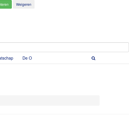
atschap
De O