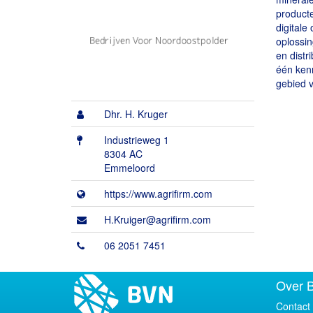
producte
digitale
oplossi
en distr
één kenn
gebied v
Dhr. H. Kruger
Industrieweg 1
8304 AC
Emmeloord
https://www.agrifirm.com
H.Kruiger@agrifirm.com
06 2051 7451
Over 
Contact