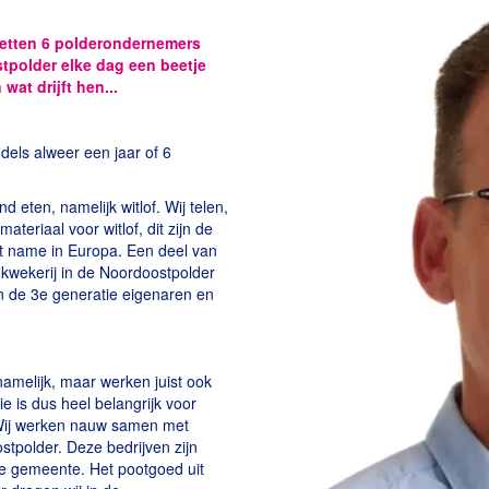
zetten 6 polderondernemers
tpolder elke dag een beetje
at drijft hen...
dels alweer een jaar of 6
eten, namelijk witlof. Wij telen,
eriaal voor witlof, dit zijn de
et name in Europa. Een deel van
e kwekerij in de Noordoostpolder
jn de 3e generatie eigenaren en
namelijk, maar werken juist ook
e is dus heel belangrijk voor
. Wij werken nauw samen met
stpolder. Deze bedrijven zijn
de gemeente. Het pootgoed uit