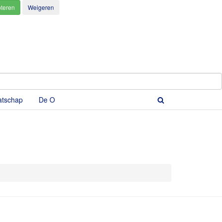
atschap
De O