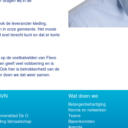
 dragen wij in de
k de leverancier kleding,
en in onze gemeente. Het mooie
 snel terecht kunt en dat er korte
n op de voetbalvelden van Flevo
en geeft veel voldoening en is
 Ook hier is betrokkenheid van de
ier doen we dat weer samen.
BVN
Wat doen we
Belangenbehartiging
Kennis en netwerken
mersblad De O
Teams
ing lidmaatschap
Bijeenkomsten
Agenda