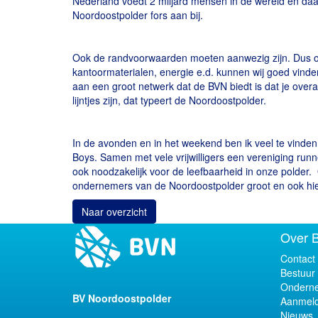
Nederland voedt 2 miljard mensen in de wereld en daar
Noordoostpolder fors aan bij.
Ook de randvoorwaarden moeten aanwezig zijn. Dus oo
kantoormaterialen, energie e.d. kunnen wij goed vind
aan een groot netwerk dat de BVN biedt is dat je overal
lijntjes zijn, dat typeert de Noordoostpolder.
In de avonden en in het weekend ben ik veel te vinde
Boys. Samen met vele vrijwilligers een vereniging runn
ook noodzakelijk voor de leefbaarheid in onze polder.
ondernemers van de Noordoostpolder groot en ook h
Naar overzicht
Over 
Contact
Bestuur
Onderne
BV Noordoostpolder
Aanmeld
Nieuws